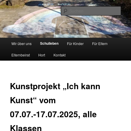
Zum
Inhalt
Such
wechseln
Grundschule Schwebheim
Hauptmenü
Schulleben
Wir über uns
Für Kinder
Für Eltern
Elternbeirat
Hort
Kontakt
Kunstprojekt „Ich kann
Kunst“ vom
07.07.-17.07.2025, alle
Klassen