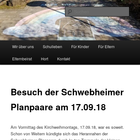
Zum
Inhalt
Such
wechseln
Grundschule Schwebheim
Hauptmenü
Wir über uns
Schulleben
Für Kinder
Für Eltern
Elternbeirat
Hort
Kontakt
Besuch der Schwebheimer
Planpaare am 17.09.18
Am Vormittag des Kirchweihmontags, 17.09.18, war es soweit.
Schon von Weitem kündigte sich das Herannahen der