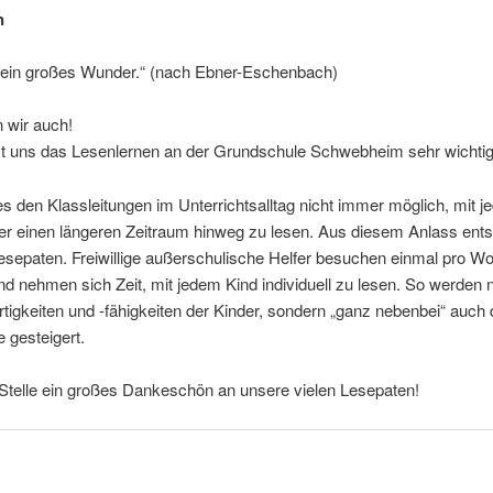
n
t ein großes Wunder.“ (nach Ebner-Eschenbach)
 wir auch!
st uns das Lesenlernen an der Grundschule Schwebheim sehr wichtig
 es den Klassleitungen im Unterrichtsalltag nicht immer möglich, mit 
er einen längeren Zeitraum hinweg zu lesen. Aus diesem Anlass ents
esepaten. Freiwillige außerschulische Helfer besuchen einmal pro Wo
d nehmen sich Zeit, mit jedem Kind individuell zu lesen. So werden n
rtigkeiten und -fähigkeiten der Kinder, sondern „ganz nebenbei“ auch 
 gesteigert.
Stelle ein großes Dankeschön an unsere vielen Lesepaten!