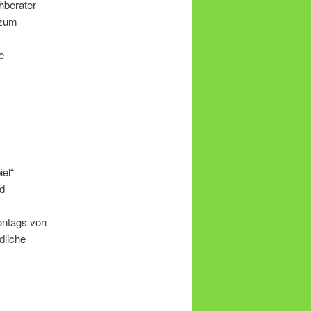
hberater
 zum
e
iel“
nd
ontags von
dliche