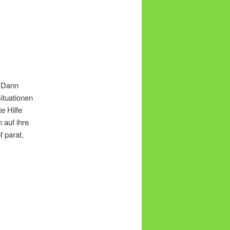
. Dann
Situationen
e Hilfe
 auf ihre
f parat,
.