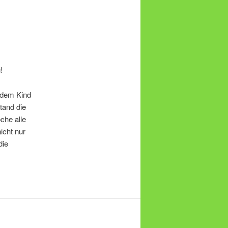
!
jedem Kind
tand die
che alle
icht nur
die