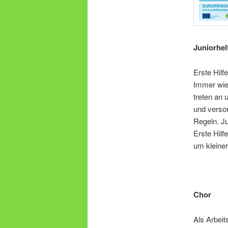
Juniorhel
Erste Hilf
Immer wie
treten an 
und versor
Regeln. Ju
Erste Hilf
um kleine
Chor
Als Arbei