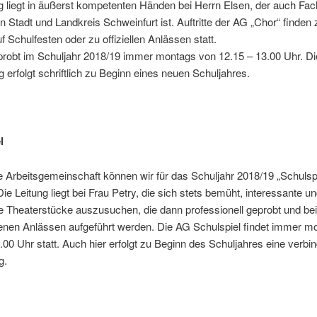
g liegt in äußerst kompetenten Händen bei Herrn Elsen, der auch Fac
in Stadt und Landkreis Schweinfurt ist. Auftritte der AG „Chor“ finden
uf Schulfesten oder zu offiziellen Anlässen statt.
probt im Schuljahr 2018/19 immer montags von 12.15 – 13.00 Uhr. Di
erfolgt schriftlich zu Beginn eines neuen Schuljahres.
l
e Arbeitsgemeinschaft können wir für das Schuljahr 2018/19 „Schulsp
Die Leitung liegt bei Frau Petry, die sich stets bemüht, interessante u
e Theaterstücke auszusuchen, die dann professionell geprobt und bei
enen Anlässen aufgeführt werden. Die AG Schulspiel findet immer m
.00 Uhr statt. Auch hier erfolgt zu Beginn des Schuljahres eine verbin
g.