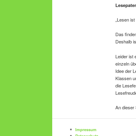
Lesepate
„Lesen is
Das finden
Deshalb i
Leider ist
einzeln üb
Idee der L
Klassen un
die Lesefe
Lesefreude
An dieser 
Impressum
Datenschutz